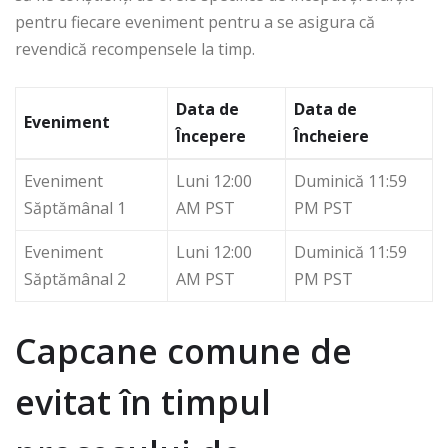
pentru fiecare eveniment pentru a se asigura că
revendică recompensele la timp.
Data de
Data de
Eveniment
Începere
Încheiere
Eveniment
Luni 12:00
Duminică 11:59
Săptămânal 1
AM PST
PM PST
Eveniment
Luni 12:00
Duminică 11:59
Săptămânal 2
AM PST
PM PST
Capcane comune de
evitat în timpul