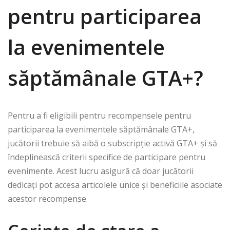
pentru participarea
la evenimentele
săptămânale GTA+?
Pentru a fi eligibili pentru recompensele pentru
participarea la evenimentele săptămânale GTA+,
jucătorii trebuie să aibă o subscripție activă GTA+ și să
îndeplinească criterii specifice de participare pentru
evenimente. Acest lucru asigură că doar jucătorii
dedicați pot accesa articolele unice și beneficiile asociate
acestor recompense.