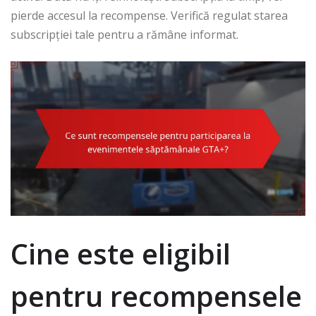
pierde accesul la recompense. Verifică regulat starea
subscripției tale pentru a rămâne informat.
Cine este eligibil
pentru recompensele