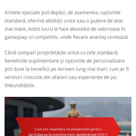
Armele speciale pot depăși, de asemenea, opțiunile
standard, oferind abilități unice sau o putere de atac
mai mare. Acest lucru le face deosebit de valoroase în
gameplay-ul competitiv, unde fiecare avantaj contează.
Când compari proprietățile unice cu cele standard,
beneficiile suplimentare și opțiunile de personalizare
pot duce la beneficii pe termen lung mai mari, cum ar fi
venituri crescute din afaceri sau experiențe de joc
îmbunătățite.