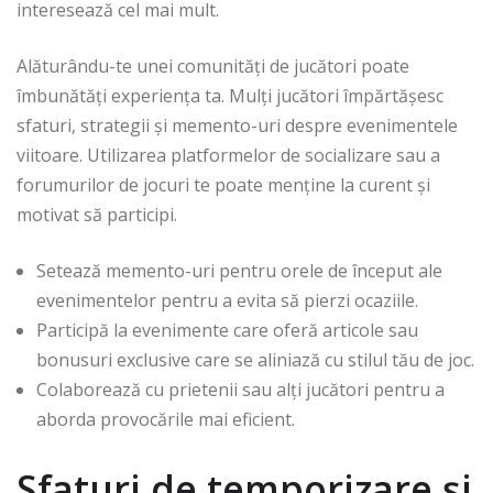
interesează cel mai mult.
Alăturându-te unei comunități de jucători poate
îmbunătăți experiența ta. Mulți jucători împărtășesc
sfaturi, strategii și memento-uri despre evenimentele
viitoare. Utilizarea platformelor de socializare sau a
forumurilor de jocuri te poate menține la curent și
motivat să participi.
Setează memento-uri pentru orele de început ale
evenimentelor pentru a evita să pierzi ocaziile.
Participă la evenimente care oferă articole sau
bonusuri exclusive care se aliniază cu stilul tău de joc.
Colaborează cu prietenii sau alți jucători pentru a
aborda provocările mai eficient.
Sfaturi de temporizare și