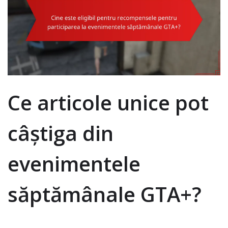
Ce articole unice pot
câștiga din
evenimentele
săptămânale GTA+?