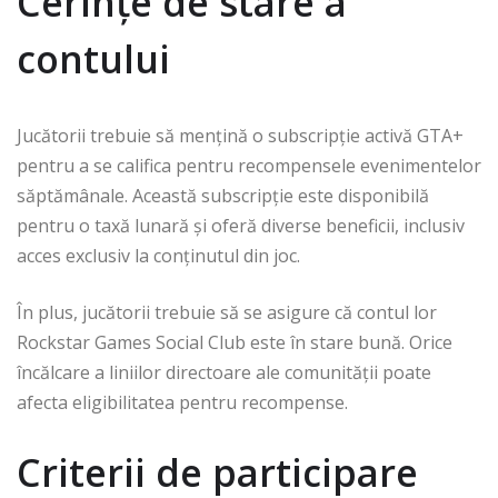
Cerințe de stare a
contului
Jucătorii trebuie să mențină o subscripție activă GTA+
pentru a se califica pentru recompensele evenimentelor
săptămânale. Această subscripție este disponibilă
pentru o taxă lunară și oferă diverse beneficii, inclusiv
acces exclusiv la conținutul din joc.
În plus, jucătorii trebuie să se asigure că contul lor
Rockstar Games Social Club este în stare bună. Orice
încălcare a liniilor directoare ale comunității poate
afecta eligibilitatea pentru recompense.
Criterii de participare