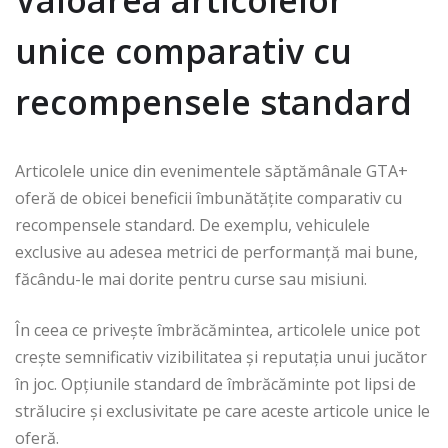
Valoarea articolelor
unice comparativ cu
recompensele standard
Articolele unice din evenimentele săptămânale GTA+
oferă de obicei beneficii îmbunătățite comparativ cu
recompensele standard. De exemplu, vehiculele
exclusive au adesea metrici de performanță mai bune,
făcându-le mai dorite pentru curse sau misiuni.
În ceea ce privește îmbrăcămintea, articolele unice pot
crește semnificativ vizibilitatea și reputația unui jucător
în joc. Opțiunile standard de îmbrăcăminte pot lipsi de
strălucire și exclusivitate pe care aceste articole unice le
oferă.