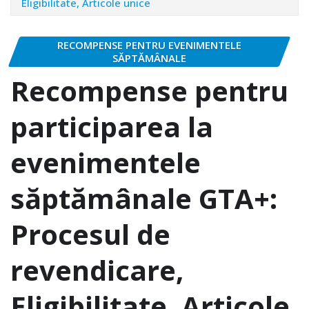
Eligibilitate, Articole unice
RECOMPENSE PENTRU EVENIMENTELE
SĂPTĂMÂNALE
Recompense pentru
participarea la
evenimentele
săptămânale GTA+:
Procesul de
revendicare,
Eligibilitate, Articole