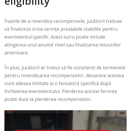
eligibility
Înainte de a revendica recompensele, jucătorii trebuie
să finalizeze orice cerințe prealabile stabilite pentru
evenimentul specific. Acest lucru poate include
atingerea unui anumit nivel sau finalizarea misiunilor
anterioare.
În plus, jucătorii ar trebui să fie conștienți de termenele
pentru revendicarea recompenselor, deoarece acestea
sunt adesea limitate la o fereastră specifică după
încheierea evenimentului. Pierderea acestei feronțe
poate duce la pierderea recompenselor.