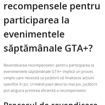
recompensele pentru
participarea la
evenimentele
săptămânale GTA+?
Revendicarea recompenselor pentru participarea la
evenimentele săptămânale GTA+ implică un proces
simplu care necesită ca jucătorii să finalizeze acțiuni
specifice în joc. Urmând pașii descriși mai jos, jucătorii
pot asigura primirea eficientă a recompenselor.