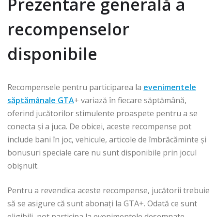
Prezentare generală a
recompenselor
disponibile
Recompensele pentru participarea la
evenimentele
săptămânale GTA
+ variază în fiecare săptămână,
oferind jucătorilor stimulente proaspete pentru a se
conecta și a juca. De obicei, aceste recompense pot
include bani în joc, vehicule, articole de îmbrăcăminte și
bonusuri speciale care nu sunt disponibile prin jocul
obișnuit.
Pentru a revendica aceste recompense, jucătorii trebuie
să se asigure că sunt abonați la GTA+. Odată ce sunt
eligibili, pot participa la evenimentele desemnate