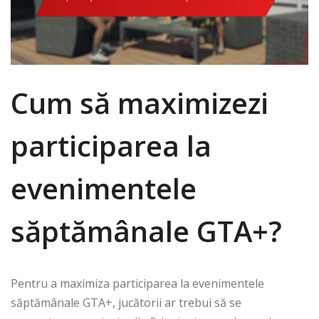
Cum să maximizezi
participarea la
evenimentele
săptămânale GTA+?
Pentru a maximiza participarea la evenimentele
săptămânale GTA+, jucătorii ar trebui să se