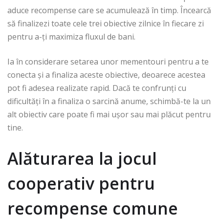
aduce recompense care se acumulează în timp. Încearcă
să finalizezi toate cele trei obiective zilnice în fiecare zi
pentru a-ți maximiza fluxul de bani.
Ia în considerare setarea unor mementouri pentru a te
conecta și a finaliza aceste obiective, deoarece acestea
pot fi adesea realizate rapid. Dacă te confrunți cu
dificultăți în a finaliza o sarcină anume, schimbă-te la un
alt obiectiv care poate fi mai ușor sau mai plăcut pentru
tine.
Alăturarea la jocul
cooperativ pentru
recompense comune