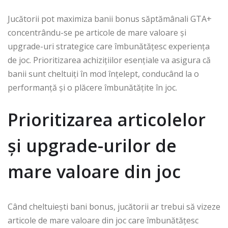
Jucătorii pot maximiza banii bonus săptămânali GTA+
concentrându-se pe articole de mare valoare și
upgrade-uri strategice care îmbunătățesc experiența
de joc. Prioritizarea achizițiilor esențiale va asigura că
banii sunt cheltuiți în mod înțelept, conducând la o
performanță și o plăcere îmbunătățite în joc.
Prioritizarea articolelor
și upgrade-urilor de
mare valoare din joc
Când cheltuiești bani bonus, jucătorii ar trebui să vizeze
articole de mare valoare din joc care îmbunătățesc