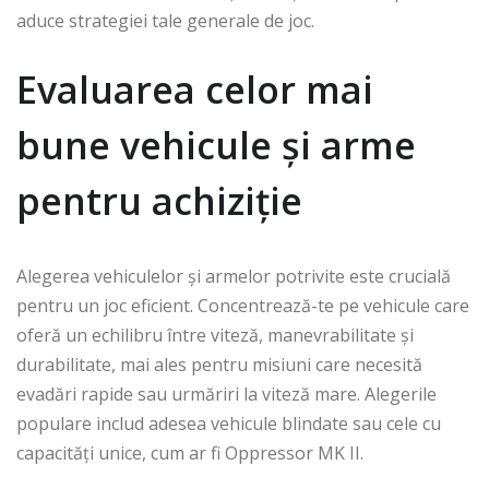
aduce strategiei tale generale de joc.
Evaluarea celor mai
bune vehicule și arme
pentru achiziție
Alegerea vehiculelor și armelor potrivite este crucială
pentru un joc eficient. Concentrează-te pe vehicule care
oferă un echilibru între viteză, manevrabilitate și
durabilitate, mai ales pentru misiuni care necesită
evadări rapide sau urmăriri la viteză mare. Alegerile
populare includ adesea vehicule blindate sau cele cu
capacități unice, cum ar fi Oppressor MK II.