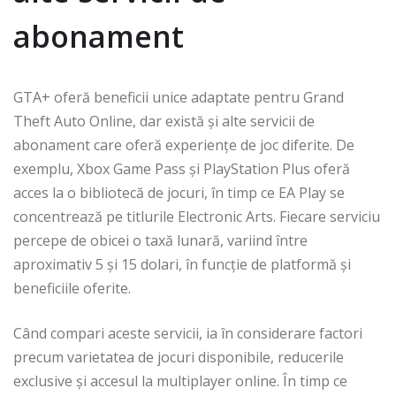
abonament
GTA+ oferă beneficii unice adaptate pentru Grand
Theft Auto Online, dar există și alte servicii de
abonament care oferă experiențe de joc diferite. De
exemplu, Xbox Game Pass și PlayStation Plus oferă
acces la o bibliotecă de jocuri, în timp ce EA Play se
concentrează pe titlurile Electronic Arts. Fiecare serviciu
percepe de obicei o taxă lunară, variind între
aproximativ 5 și 15 dolari, în funcție de platformă și
beneficiile oferite.
Când compari aceste servicii, ia în considerare factori
precum varietatea de jocuri disponibile, reducerile
exclusive și accesul la multiplayer online. În timp ce