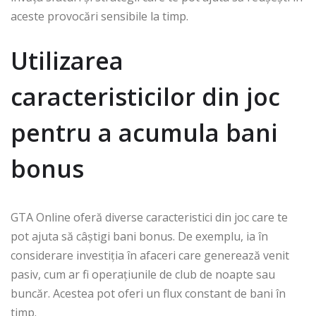
aceste provocări sensibile la timp.
Utilizarea
caracteristicilor din joc
pentru a acumula bani
bonus
GTA Online oferă diverse caracteristici din joc care te
pot ajuta să câștigi bani bonus. De exemplu, ia în
considerare investiția în afaceri care generează venit
pasiv, cum ar fi operațiunile de club de noapte sau
buncăr. Acestea pot oferi un flux constant de bani în
timp.