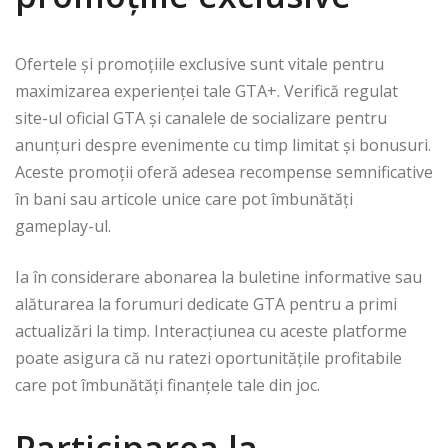
Ofertele și promoțiile exclusive sunt vitale pentru
maximizarea experienței tale GTA+. Verifică regulat
site-ul oficial GTA și canalele de socializare pentru
anunțuri despre evenimente cu timp limitat și bonusuri.
Aceste promoții oferă adesea recompense semnificative
în bani sau articole unice care pot îmbunătăți
gameplay-ul.
Ia în considerare abonarea la buletine informative sau
alăturarea la forumuri dedicate GTA pentru a primi
actualizări la timp. Interacțiunea cu aceste platforme
poate asigura că nu ratezi oportunitățile profitabile
care pot îmbunătăți finanțele tale din joc.