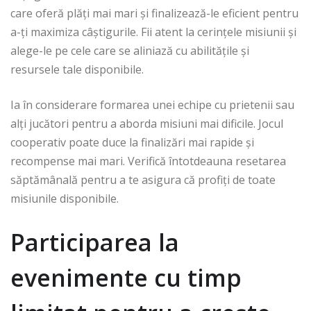
care oferă plăți mai mari și finalizează-le eficient pentru
a-ți maximiza câștigurile. Fii atent la cerințele misiunii și
alege-le pe cele care se aliniază cu abilitățile și
resursele tale disponibile.
Ia în considerare formarea unei echipe cu prietenii sau
alți jucători pentru a aborda misiuni mai dificile. Jocul
cooperativ poate duce la finalizări mai rapide și
recompense mai mari. Verifică întotdeauna resetarea
săptămânală pentru a te asigura că profiți de toate
misiunile disponibile.
Participarea la
evenimente cu timp