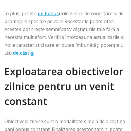
În plus, profită
de bonus
urile zilnice de conectare și de
promoțiile speciale pe care Rockstar le poate oferi.
Acestea pot crește semnificativ câștigurile tale fără a
necesita mult efort. Verifică întotdeauna actualizările și
noile caracteristici care ar putea îmbunătăți potențialul
tău
de câștig
.
Exploatarea obiectivelor
zilnice pentru un venit
constant
Obiectivele zilnice sunt o modalitate simplă de a câștiga
bani bonus constant. Finalizarea acestor sarcini poate