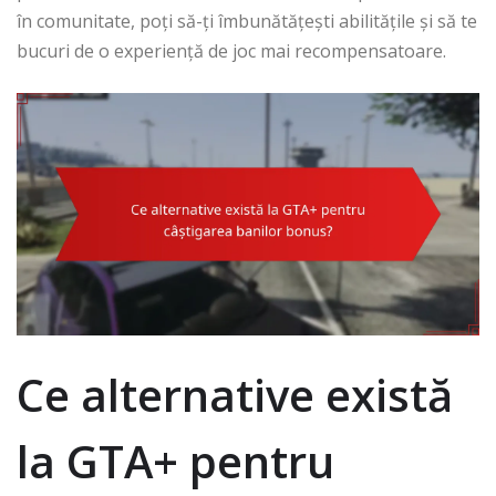
în comunitate, poți să-ți îmbunătățești abilitățile și să te
bucuri de o experiență de joc mai recompensatoare.
Ce alternative există
la GTA+ pentru