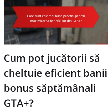
Cum pot jucătorii să
cheltuie eficient banii
bonus săptămânali
GTA+?