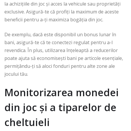
la achizițiile din joc și acces la vehicule sau proprietăți
exclusive. Asigură-te că profiți la maximum de aceste
beneficii pentru a-ți maximiza bogăția din joc.
De exemplu, dacă este disponibil un bonus lunar în
bani, asigură-te că te conectezi regulat pentru a-l
revendica. În plus, utilizarea înțeleaptă a reducerilor
poate ajuta să economisești bani pe articole esențiale,
permițându-ți să aloci fonduri pentru alte zone ale
jocului tău.
Monitorizarea monedei
din joc și a tiparelor de
cheltuieli