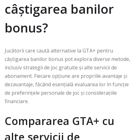
câștigarea banilor
bonus?
Jucătorii care caută alternative la GTA+ pentru
câștigarea banilor bonus pot explora diverse metode,
inclusiv strategii de joc gratuite și alte servicii de
abonament. Fiecare opțiune are propriile avantaje și
dezavantaje, făcând esențială evaluarea lor în funcție
de preferințele personale de joc și considerațiile
financiare.
Compararea GTA+ cu
alte servicii de