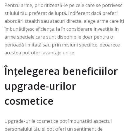
Pentru arme, prioritizează-le pe cele care se potrivesc
stilului tău preferat de luptă. Indiferent dacă preferi
abordări stealth sau atacuri directe, alege arme care îți
îmbunătățesc eficiența. Ia în considerare investiția în
arme speciale care sunt disponibile doar pentru o
perioadă limitată sau prin misiuni specifice, deoarece
acestea pot oferi avantaje unice.
Înțelegerea beneficiilor
upgrade-urilor
cosmetice
Upgrade-urile cosmetice pot îmbunătăți aspectul
personajului tău și pot oferi un sentiment de