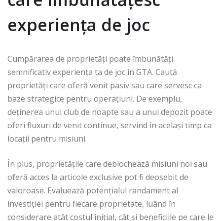
experiența de joc
Cumpărarea de proprietăți poate îmbunătăți
semnificativ experiența ta de joc în GTA. Caută
proprietăți care oferă venit pasiv sau care servesc ca
baze strategice pentru operațiuni. De exemplu,
deținerea unui club de noapte sau a unui depozit poate
oferi fluxuri de venit continue, servind în același timp ca
locații pentru misiuni.
În plus, proprietățile care deblochează misiuni noi sau
oferă acces la articole exclusive pot fi deosebit de
valoroase. Evaluează potențialul randament al
investiției pentru fiecare proprietate, luând în
considerare atât costul inițial, cât și beneficiile pe care le