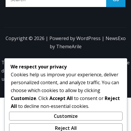
Copyright © 2026 | Powered by
WordPress
|
NewsExo
by
ThemeArile
Termeni
Povestea
Ia
Politica
Preferințe
We respect your privacy
de
noastră
legătura
de
cookie
Cookies help us improve your experience, deliver
utilizare
cu noi
protecție
personalized content, and analyze traffic. You can
a datelor
choose which cookies to allow by clicking
Customize
. Click
Accept All
to consent or
Reject
All
to decline non-essential cookies.
Customize
Reject All