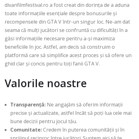
divanfilmfestival.ro a fost creat din dorința de a aduna
toate informațiile esențiale despre bonusurile și
recompensele din GTA V într-un singur loc. Ne-am dat
seama că mulți jucători se confruntă cu dificultăți în a
găsi informațiile necesare pentru a-și maximiza
beneficiile în joc. Astfel, am decis să construim o
platformă care să simplifice acest proces și să ofere un
ghid clar și concis pentru toți fanii GTA V.
Valorile noastre
Transparență:
Ne angajăm să oferim informații
precise și actualizate, astfel încât să poți lua cele mai
bune decizii pentru jocul tău.
Comunitate:
Credem în puterea comunității și în
sprijinul reciproc între jucători. Suntem aici să te