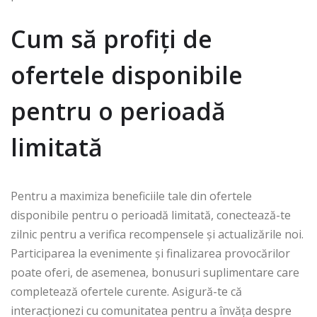
Cum să profiți de
ofertele disponibile
pentru o perioadă
limitată
Pentru a maximiza beneficiile tale din ofertele
disponibile pentru o perioadă limitată, conectează-te
zilnic pentru a verifica recompensele și actualizările noi.
Participarea la evenimente și finalizarea provocărilor
poate oferi, de asemenea, bonusuri suplimentare care
completează ofertele curente. Asigură-te că
interacționezi cu comunitatea pentru a învăța despre