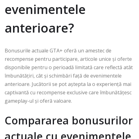
evenimentele
anterioare?
Bonusurile actuale GTA+ oferă un amestec de
recompense pentru participare, articole unice și oferte
disponibile pentru o perioadă limitată care reflectă atât
îmbunătățiri, cât și schimbări față de evenimentele
anterioare. Jucătorii se pot aștepta la o experiență mai
captivantă cu recompense exclusive care îmbunătățesc
gameplay-ul și oferă valoare.
Compararea bonusurilor
actuale cu evenimentele