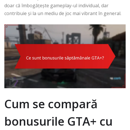
doar că îmbogățește gameplay-ul individual, dar
contribuie și la un mediu de joc mai vibrant în general.
Cum se compară
bonusurile GTA+ cu