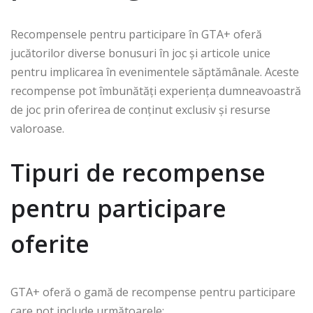
Recompensele pentru participare în GTA+ oferă
jucătorilor diverse bonusuri în joc și articole unice
pentru implicarea în evenimentele săptămânale. Aceste
recompense pot îmbunătăți experiența dumneavoastră
de joc prin oferirea de conținut exclusiv și resurse
valoroase.
Tipuri de recompense
pentru participare
oferite
GTA+ oferă o gamă de recompense pentru participare
care pot include următoarele: