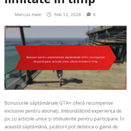
Marcus Hale
Feb 12, 2026
0
Bonusurile săptămânale GTA+ oferă recompense
exclusive pentru abonați, îmbunătățind experiența de
joc cu articole unice și stimulente pentru participare. În
această săptămână, jucătorii pot debloca o gamă de