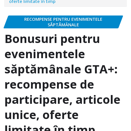
oferte limitate în timp
RECOMPENSE PENTRU EVENIMENTELE
SĂPTĂMÂNALE
Bonusuri pentru
evenimentele
săptămânale GTA+:
recompense de
participare, articole
unice, oferte
limitate în timp