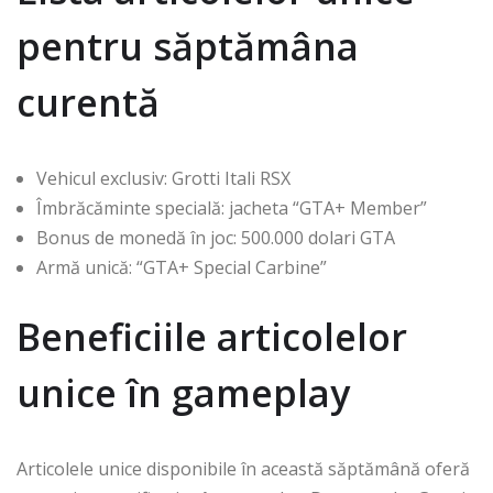
pentru săptămâna
curentă
Vehicul exclusiv: Grotti Itali RSX
Îmbrăcăminte specială: jacheta “GTA+ Member”
Bonus de monedă în joc: 500.000 dolari GTA
Armă unică: “GTA+ Special Carbine”
Beneficiile articolelor
unice în gameplay
Articolele unice disponibile în această săptămână oferă