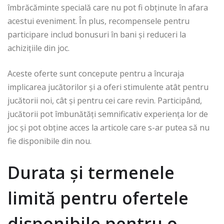
îmbrăcăminte specială care nu pot fi obținute în afara
acestui eveniment. În plus, recompensele pentru
participare includ bonusuri în bani și reduceri la
achizițiile din joc.
Aceste oferte sunt concepute pentru a încuraja
implicarea jucătorilor și a oferi stimulente atât pentru
jucătorii noi, cât și pentru cei care revin. Participând,
jucătorii pot îmbunătăți semnificativ experiența lor de
joc și pot obține acces la articole care s-ar putea să nu
fie disponibile din nou.
Durata și termenele
limită pentru ofertele
disponibile pentru o