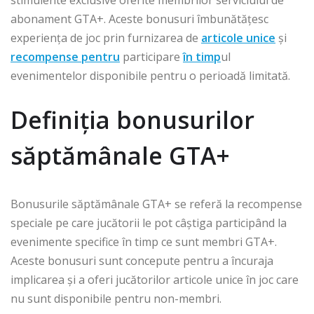
stimulente exclusive oferite membrilor serviciului de
abonament GTA+. Aceste bonusuri îmbunătățesc
experiența de joc prin furnizarea de
articole unice
și
recompense pentru
participare
în timp
ul
evenimentelor disponibile pentru o perioadă limitată.
Definiția bonusurilor
săptămânale GTA+
Bonusurile săptămânale GTA+ se referă la recompense
speciale pe care jucătorii le pot câștiga participând la
evenimente specifice în timp ce sunt membri GTA+.
Aceste bonusuri sunt concepute pentru a încuraja
implicarea și a oferi jucătorilor articole unice în joc care
nu sunt disponibile pentru non-membri.