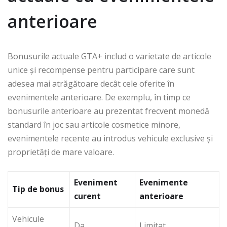
anterioare
Bonusurile actuale GTA+ includ o varietate de articole
unice și recompense pentru participare care sunt
adesea mai atrăgătoare decât cele oferite în
evenimentele anterioare. De exemplu, în timp ce
bonusurile anterioare au prezentat frecvent monedă
standard în joc sau articole cosmetice minore,
evenimentele recente au introdus vehicule exclusive și
proprietăți de mare valoare.
Eveniment
Evenimente
Tip de bonus
curent
anterioare
Vehicule
Da
Limitat