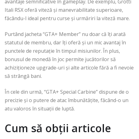
avantaje semnificative în gameplay. De exemplu, Grotti
Itali RSX oferă viteză și manevrabilitate superioare,
făcându-l ideal pentru curse și urmăriri la viteză mare.
Purtând jacheta “GTA+ Member” nu doar că îți arată
statutul de membru, dar îți oferă și un mic avantaj în
punctele de reputație în timpul misiunilor. În plus,
bonusul de monedă în joc permite jucătorilor să
achiziționeze upgrade-uri și alte articole fără a fi nevoie
să strângă bani.
În cele din urmă, “GTA+ Special Carbine” dispune de o
precizie și o putere de atac îmbunătățite, făcând-o un
atu valoros în situații de luptă.
Cum să obții articole