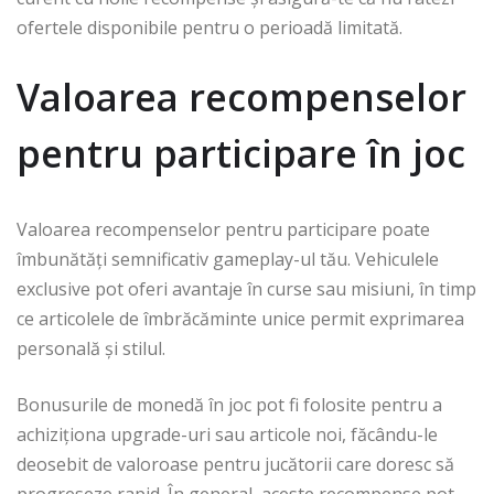
ofertele disponibile pentru o perioadă limitată.
Valoarea recompenselor
pentru participare în joc
Valoarea recompenselor pentru participare poate
îmbunătăți semnificativ gameplay-ul tău. Vehiculele
exclusive pot oferi avantaje în curse sau misiuni, în timp
ce articolele de îmbrăcăminte unice permit exprimarea
personală și stilul.
Bonusurile de monedă în joc pot fi folosite pentru a
achiziționa upgrade-uri sau articole noi, făcându-le
deosebit de valoroase pentru jucătorii care doresc să
progreseze rapid. În general, aceste recompense pot