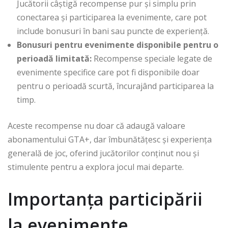
Jucătorii câștigă recompense pur și simplu prin
conectarea și participarea la evenimente, care pot
include bonusuri în bani sau puncte de experiență.
Bonusuri pentru evenimente disponibile pentru o
perioadă limitată:
Recompense speciale legate de
evenimente specifice care pot fi disponibile doar
pentru o perioadă scurtă, încurajând participarea la
timp.
Aceste recompense nu doar că adaugă valoare
abonamentului GTA+, dar îmbunătățesc și experiența
generală de joc, oferind jucătorilor conținut nou și
stimulente pentru a explora jocul mai departe.
Importanța participării
la evenimente