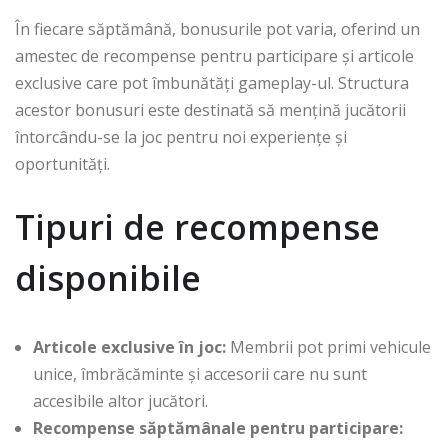
În fiecare săptămână, bonusurile pot varia, oferind un
amestec de recompense pentru participare și articole
exclusive care pot îmbunătăți gameplay-ul. Structura
acestor bonusuri este destinată să mențină jucătorii
întorcându-se la joc pentru noi experiențe și
oportunități.
Tipuri de recompense
disponibile
Articole exclusive în joc:
Membrii pot primi vehicule
unice, îmbrăcăminte și accesorii care nu sunt
accesibile altor jucători.
Recompense săptămânale pentru participare: