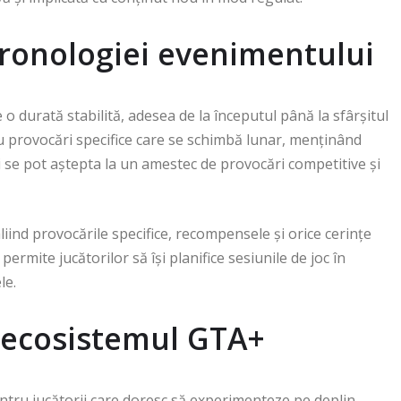
 cronologiei evenimentului
o durată stabilită, adesea de la începutul până la sfârșitul
au provocări specifice care se schimbă lunar, menținând
i se pot aștepta la un amestec de provocări competitive și
liind provocările specifice, recompensele și orice cerințe
rmite jucătorilor să își planifice sesiunile de joc în
le.
n ecosistemul GTA+
ntru jucătorii care doresc să experimenteze pe deplin