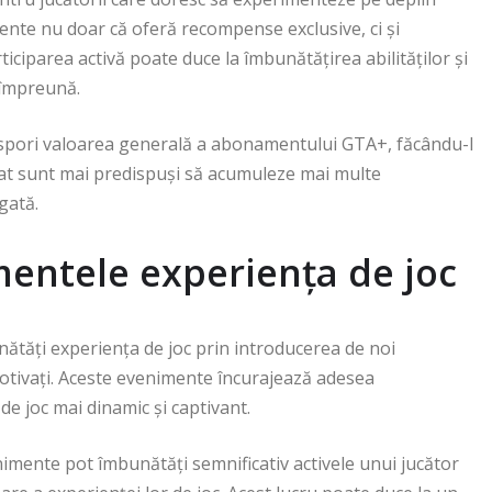
ente nu doar că oferă recompense exclusive, ci și
iciparea activă poate duce la îmbunătățirea abilităților și
 împreună.
 spori valoarea generală a abonamentului GTA+, făcându-l
ulat sunt mai predispuși să acumuleze mai multe
gată.
entele experiența de joc
tăți experiența de joc prin introducerea de noi
otivați. Aceste evenimente încurajează adesea
de joc mai dinamic și captivant.
nimente pot îmbunătăți semnificativ activele unui jucător