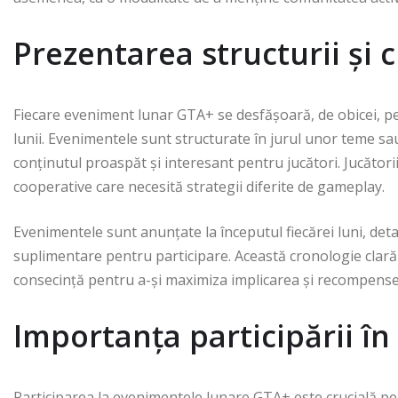
Prezentarea structurii și
Fiecare eveniment lunar GTA+ se desfășoară, de obicei, pe 
lunii. Evenimentele sunt structurate în jurul unor teme s
conținutul proaspăt și interesant pentru jucători. Jucători
cooperative care necesită strategii diferite de gameplay.
Evenimentele sunt anunțate la începutul fiecărei luni, deta
suplimentare pentru participare. Această cronologie clară pe
consecință pentru a-și maximiza implicarea și recompense
Importanța participării î
Participarea la evenimentele lunare GTA+ este crucială pe