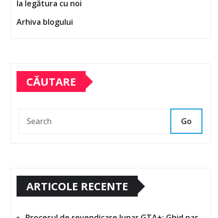
Ia legătura cu noi
Arhiva blogului
CĂUTARE
Go
ARTICOLE RECENTE
Procesul de revendicare lunar GTA+: Ghid pas