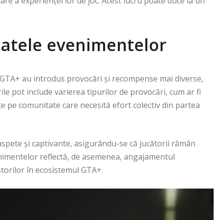
re a experienței lor de joc. Acest lucru poate duce la un
matele evenimentelor
e GTA+ au introdus provocări și recompense mai diverse,
ile pot include varierea tipurilor de provocări, cum ar fi
te pe comunitate care necesită efort colectiv din partea
spete și captivante, asigurându-se că jucătorii rămân
venimentelor reflectă, de asemenea, angajamentul
ătorilor în ecosistemul GTA+.