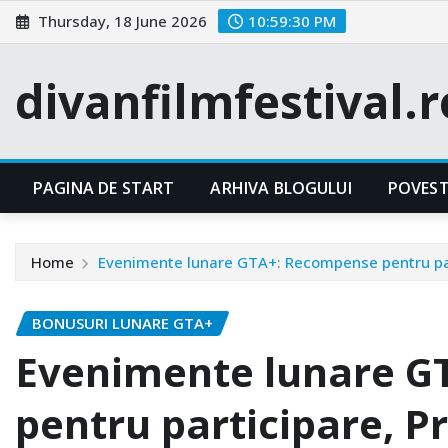
Skip
Thursday, 18 June 2026
10:59:31 PM
to
content
divanfilmfestival.r
PAGINA DE START
ARHIVA BLOGULUI
POVES
Home
Evenimente lunare GTA+: Recompense pentru part
BONUSURI LUNARE GTA+
Evenimente lunare G
pentru participare, P