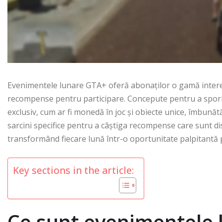
Evenimentele lunare GTA+ oferă abonaților o gamă interesan
recompense pentru participare. Concepute pentru a spori 
exclusiv, cum ar fi monedă în joc și obiecte unice, îmbunăt
sarcini specifice pentru a câștiga recompense care sunt di
transformând fiecare lună într-o oportunitate palpitantă
Key sections in the article:
Ce sunt evenimentele 