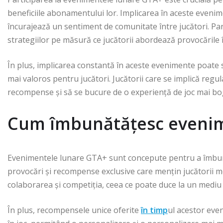
beneficiile abonamentului lor. Implicarea în aceste evenim
încurajează un sentiment de comunitate între jucători. Part
strategiilor pe măsură ce jucătorii abordează provocările
În plus, implicarea constantă în aceste evenimente poate
mai valoros pentru jucători. Jucătorii care se implică reg
recompense și să se bucure de o experiență de joc mai bo
Cum îmbunătățesc evenim
Evenimentele lunare GTA+ sunt concepute pentru a îmbună
provocări și recompense exclusive care mențin jucătorii m
colaborarea și competiția, ceea ce poate duce la un mediu 
În plus, recompensele unice oferite
în timp
ul acestor eve