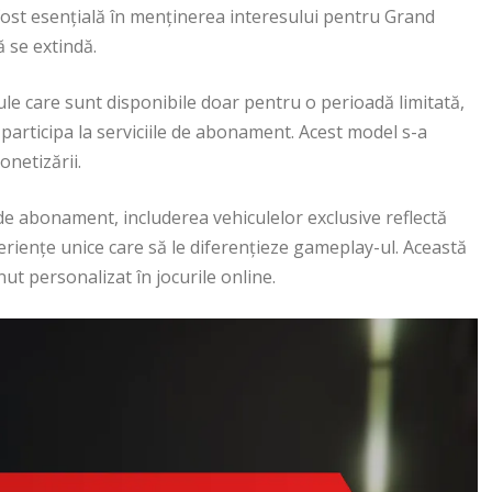
 fost esențială în menținerea interesului pentru Grand
 se extindă.
icule care sunt disponibile doar pentru o perioadă limitată,
participa la serviciile de abonament. Acest model s-a
onetizării.
de abonament, includerea vehiculelor exclusive reflectă
periențe unice care să le diferențieze gameplay-ul. Această
ut personalizat în jocurile online.