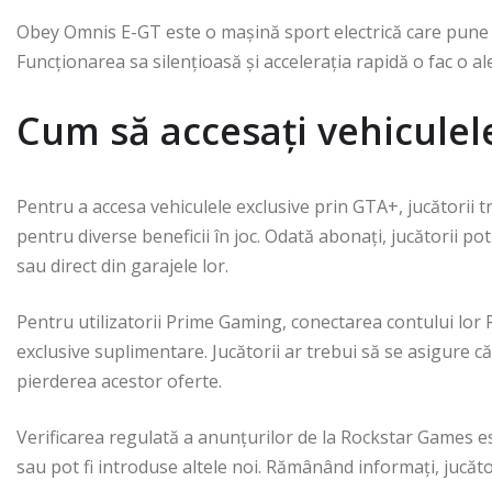
Obey Omnis E-GT este o mașină sport electrică care pune a
Funcționarea sa silențioasă și accelerația rapidă o fac o a
Cum să accesați vehiculel
Pentru a accesa vehiculele exclusive prin GTA+, jucătorii t
pentru diverse beneficii în joc. Odată abonați, jucătorii pot
sau direct din garajele lor.
Pentru utilizatorii Prime Gaming, conectarea contului lor 
exclusive suplimentare. Jucătorii ar trebui să se asigure c
pierderea acestor oferte.
Verificarea regulată a anunțurilor de la Rockstar Games est
sau pot fi introduse altele noi. Rămânând informați, jucăto