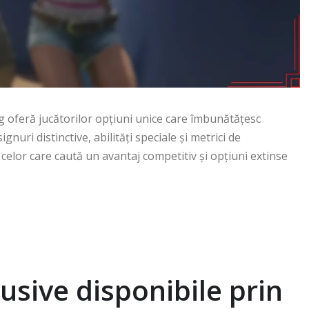
g oferă jucătorilor opțiuni unice care îmbunătățesc
nuri distinctive, abilități speciale și metrici de
elor care caută un avantaj competitiv și opțiuni extinse
usive disponibile prin