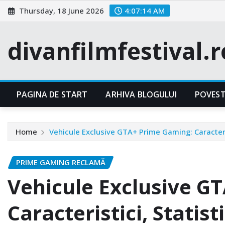
Skip
Thursday, 18 June 2026
4:07:15 AM
to
content
divanfilmfestival.r
PAGINA DE START
ARHIVA BLOGULUI
POVES
Home
Vehicule Exclusive GTA+ Prime Gaming: Caracteris
PRIME GAMING RECLAMĂ
Vehicule Exclusive G
Caracteristici, Statis