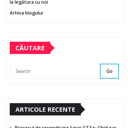
Ia legătura cu noi
Arhiva blogului
CĂUTARE
Go
ARTICOLE RECENTE
Procesul de revendicare lunar GTA+: Ghid pas