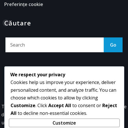
Preferințe cookie
Căutare
Go
We respect your privacy
Cookies help us improve your experience, deliver
Copyright © 2026 | Powered by
WordPress
|
NewsExo
personalized content, and analyze traffic. You can
by
ThemeArile
choose which cookies to allow by clicking
Customize
. Click
Accept All
to consent or
Reject
Termeni
Povestea
Ia
Politica
Preferințe
All
to decline non-essential cookies.
de
noastră
legătura
de
cookie
utilizare
cu noi
protecție
Customize