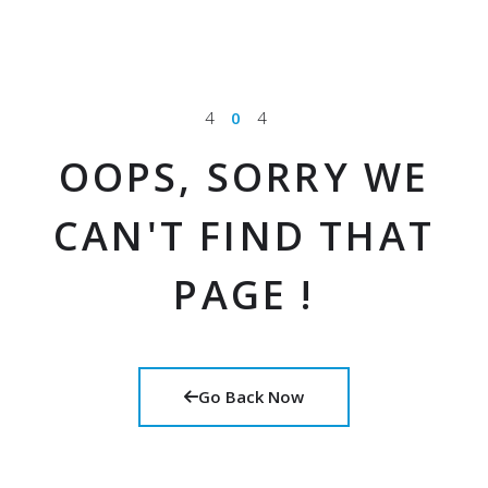
4
0
4
OOPS, SORRY WE
CAN'T FIND THAT
PAGE !
Go Back Now